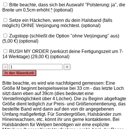
Bitte beachte, dass sich bei Auswahl "Polsterung: ja", die
Breite um 0,5cm erhöht
*
(optional)
Setze ein Häckchen, wenn du dein Halsband (falls
möglich) OHNE Verjüngung möchtest.
(optional)
Zugstopp (schließt die Option "ohne Verjüngung" aus)
(5,00 €)
(optional)
RUSH MY ORDER (verkürzt deine Fertigungszeit um 7-
14 Werktage)
(29,00 €)
(optional)
Halsband
PERU
In den Warenkorb
Menge
Bitte beachte, es wird wie nachfolgend gemessen: Eine
Größe M beginnt beispielsweise bei 33 cm - das letzte Loch
sitzt dann eben auf 39cm (dies bedeutet eine
Verstellmöglichkeit über 4 Löcher). Die zu Beginn abgefragte
Größe dient lediglich zur Preis- und Größenorientierung, das
bestellte Band wird dann auf den von dir angegebenen
Umfang maßgefertigt. Für Sondergrößen, Halsbänder zum
Hineinwachsen, etc. könnt ihr uns gerne kontaktieren. Bei
Halsbändern für Welpen benötigen wir eine explizite