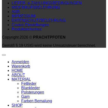
LIEFER- & ZAHLUNGSBEDINGUNGEN
WIDERRUFSBELEHRUNG
AGB
IMPRESSUM
DATENSCHUTZBELEHRUNG
Cookie-Einstellungen
Produktsicherheit
Copyright 2026 ©
PRACHTPFOTEN
Gemäß § 19 UStG wird keine Umsatzsteuer berechnet.
Anmelden
Warenkorb
HOME
ABOUT
MATERIAL
Fettleder
Blankleder
Polsterungen
Garn
Farben Bemalung
SHOP