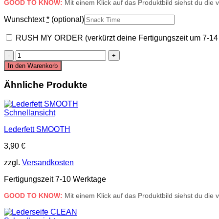
GOOD TO KNOW:
Mit einem Klick auf das Produktbild siehst du die
Wunschtext
*
(optional)
RUSH MY ORDER (verkürzt deine Fertigungszeit um 7-14
LECKERLIDOSE
|
In den Warenkorb
SNACK
TIME
Ähnliche Produkte
Menge
Schnellansicht
Lederfett SMOOTH
3,90
€
zzgl.
Versandkosten
Fertigungszeit 7-10 Werktage
GOOD TO KNOW:
Mit einem Klick auf das Produktbild siehst du die