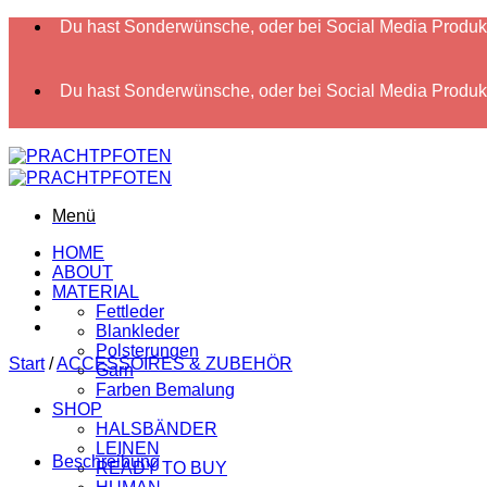
Zum
Du hast Sonderwünsche, oder bei Social Media Produkte
Inhalt
springen
Du hast Sonderwünsche, oder bei Social Media Produkte
Menü
HOME
ABOUT
MATERIAL
Fettleder
Blankleder
Polsterungen
Start
/
ACCESSOIRES & ZUBEHÖR
Garn
Farben Bemalung
SHOP
HALSBÄNDER
LEINEN
Beschreibung
READY TO BUY