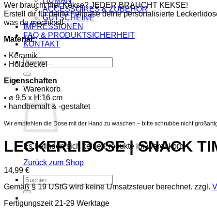
HUMAN
Wer braucht hier Kekse? JEDER BRAUCHT KEKSE!
ACCESSOIRES & ZUBEHÖR
Erstell dir für deine Fellnase deine personalisierte Leckerli
GUTSCHEINE
was du möchtest!
IMPRESSIONEN
FAQ & PRODUKTSICHERHEIT
Material:
KONTAKT
• Keramik
Suchen
• Holzdeckel
nach:
Eigenschaften
Warenkorb
• ⌀ 9,5 x H:16 cm
• handbemalt & -gestaltet
Wir empfehlen die Dose mit der Hand zu waschen – bitte schrubbe nicht großarti
LECKERLIDOSE | SNACK TI
Es befinden sich keine Produkte im Warenkorb.
Zurück zum Shop
14,99
€
Suchen
Gemäß § 19 UStG wird keine Umsatzsteuer berechnet.
zzgl.
V
nach:
Fertigungszeit 21-29 Werktage